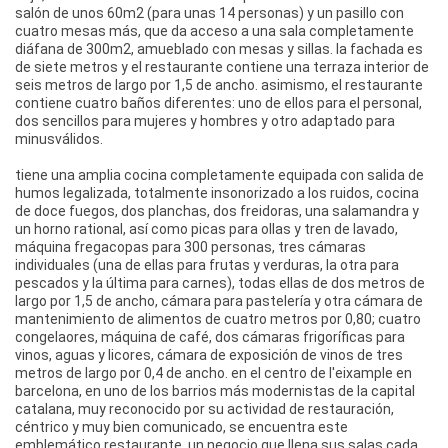
salón de unos 60m2 (para unas 14 personas) y un pasillo con
cuatro mesas más, que da acceso a una sala completamente
diáfana de 300m2, amueblado con mesas y sillas. la fachada es
de siete metros y el restaurante contiene una terraza interior de
seis metros de largo por 1,5 de ancho. asimismo, el restaurante
contiene cuatro baños diferentes: uno de ellos para el personal,
dos sencillos para mujeres y hombres y otro adaptado para
minusválidos.
tiene una amplia cocina completamente equipada con salida de
humos legalizada, totalmente insonorizado a los ruidos, cocina
de doce fuegos, dos planchas, dos freidoras, una salamandra y
un horno rational, así como picas para ollas y tren de lavado,
máquina fregacopas para 300 personas, tres cámaras
individuales (una de ellas para frutas y verduras, la otra para
pescados y la última para carnes), todas ellas de dos metros de
largo por 1,5 de ancho, cámara para pastelería y otra cámara de
mantenimiento de alimentos de cuatro metros por 0,80; cuatro
congelaores, máquina de café, dos cámaras frigoríficas para
vinos, aguas y licores, cámara de exposición de vinos de tres
metros de largo por 0,4 de ancho. en el centro de l'eixample en
barcelona, en uno de los barrios más modernistas de la capital
catalana, muy reconocido por su actividad de restauración,
céntrico y muy bien comunicado, se encuentra este
emblemático restaurante, un negocio que llena sus salas cada