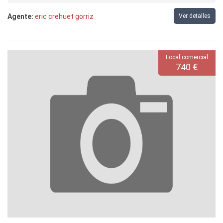
Agente:
eric crehuet gorriz
Ver detalles
Local comercial
740 €