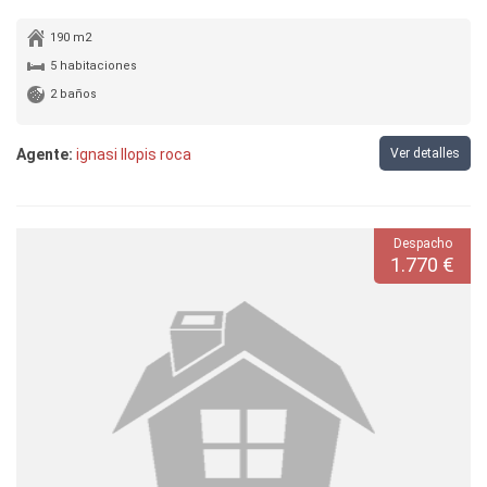
190 m2
5 habitaciones
2 baños
Agente:
ignasi llopis roca
Ver detalles
Despacho
1.770 €