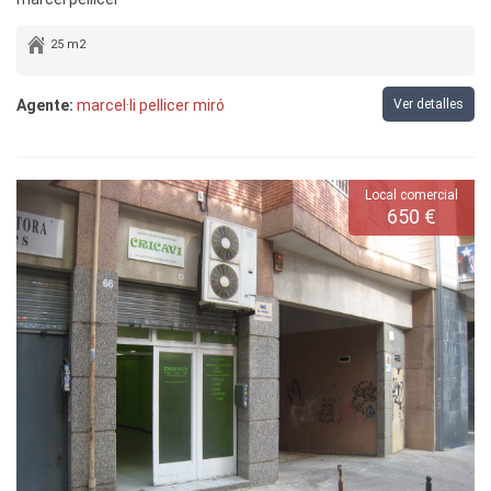
25 m2
Agente:
marcel·li pellicer miró
Ver detalles
Local comercial
650 €