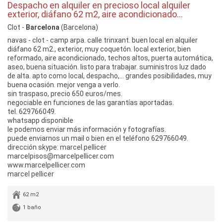
Despacho en alquiler en precioso local alquiler
exterior, diáfano 62 m2, aire acondicionado…
Clot -
Barcelona
(Barcelona)
navas - clot - camp arpa. calle trinxant. buen local en alquiler
diáfano 62 m2., exterior, muy coquetón. local exterior, bien
reformado, aire acondicionado, techos altos, puerta automática,
aseo, buena situación. listo para trabajar. suministros luz dado
de alta. apto como local, despacho,… grandes posibilidades, muy
buena ocasión. mejor venga a verlo.
sin traspaso, precio 650 euros/mes.
negociable en funciones de las garantías aportadas.
tel. 629766049.
whatsapp disponible
le podemos enviar más información y fotografías.
puede enviarnos un mail o bien en el teléfono 629766049.
dirección skype: marcel.pellicer
marcelpisos@marcelpellicer.com
www.marcelpellicer.com
marcel pellicer
62 m2
1 baño