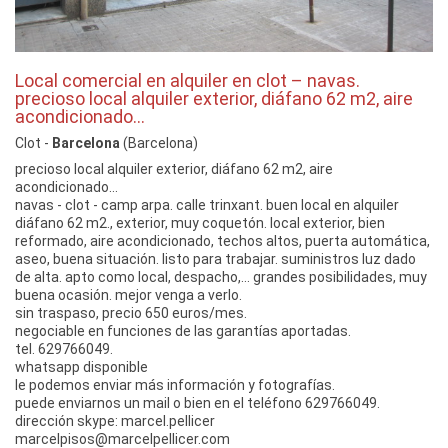
Local comercial en alquiler en clot – navas.
precioso local alquiler exterior, diáfano 62 m2, aire
acondicionado…
Clot -
Barcelona
(Barcelona)
precioso local alquiler exterior, diáfano 62 m2, aire
acondicionado…
navas - clot - camp arpa. calle trinxant. buen local en alquiler
diáfano 62 m2., exterior, muy coquetón. local exterior, bien
reformado, aire acondicionado, techos altos, puerta automática,
aseo, buena situación. listo para trabajar. suministros luz dado
de alta. apto como local, despacho,… grandes posibilidades, muy
buena ocasión. mejor venga a verlo.
sin traspaso, precio 650 euros/mes.
negociable en funciones de las garantías aportadas.
tel. 629766049.
whatsapp disponible
le podemos enviar más información y fotografías.
puede enviarnos un mail o bien en el teléfono 629766049.
dirección skype: marcel.pellicer
marcelpisos@marcelpellicer.com