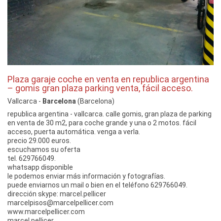
Plaza garaje coche en venta en republica argentina
– gomis gran plaza parking venta, fácil acceso.
Vallcarca -
Barcelona
(Barcelona)
republica argentina - vallcarca. calle gomis, gran plaza de parking
en venta de 30 m2, para coche grande y una o 2 motos. fácil
acceso, puerta automática. venga a verla.
precio 29.000 euros.
escuchamos su oferta
tel. 629766049.
whatsapp disponible
le podemos enviar más información y fotografías.
puede enviarnos un mail o bien en el teléfono 629766049.
dirección skype: marcel.pellicer
marcelpisos@marcelpellicer.com
www.marcelpellicer.com
marcel pellicer