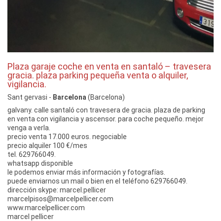
Plaza garaje coche en venta en santaló – travesera
gracia. plaza parking pequeña venta o alquiler,
vigilancia.
Sant gervasi -
Barcelona
(Barcelona)
galvany. calle santaló con travesera de gracia. plaza de parking
en venta con vigilancia y ascensor. para coche pequeño. mejor
venga a verla.
precio venta 17.000 euros. negociable
precio alquiler 100 €/mes
tel. 629766049.
whatsapp disponible
le podemos enviar más información y fotografías.
puede enviarnos un mail o bien en el teléfono 629766049.
dirección skype: marcel.pellicer
marcelpisos@marcelpellicer.com
www.marcelpellicer.com
marcel pellicer