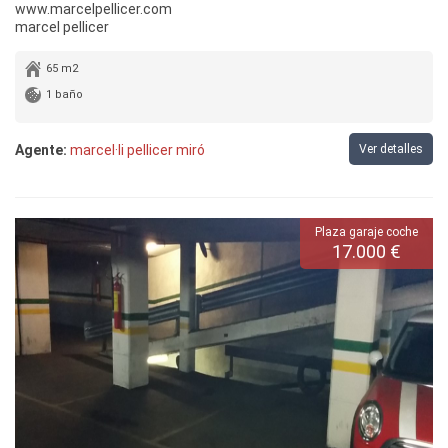
www.marcelpellicer.com
marcel pellicer
65 m2
1 baño
Agente:
marcel·li pellicer miró
Ver detalles
Plaza garaje coche
17.000 €