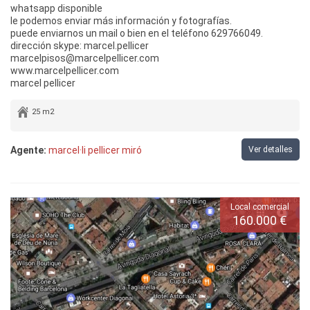
whatsapp disponible
le podemos enviar más información y fotografías.
puede enviarnos un mail o bien en el teléfono 629766049.
dirección skype: marcel.pellicer
marcelpisos@marcelpellicer.com
www.marcelpellicer.com
marcel pellicer
25 m2
Agente:
marcel·li pellicer miró
Ver detalles
Local comercial
160.000 €