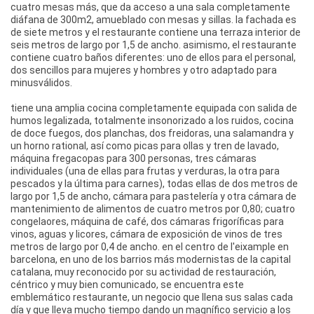
cuatro mesas más, que da acceso a una sala completamente
diáfana de 300m2, amueblado con mesas y sillas. la fachada es
de siete metros y el restaurante contiene una terraza interior de
seis metros de largo por 1,5 de ancho. asimismo, el restaurante
contiene cuatro baños diferentes: uno de ellos para el personal,
dos sencillos para mujeres y hombres y otro adaptado para
minusválidos.
tiene una amplia cocina completamente equipada con salida de
humos legalizada, totalmente insonorizado a los ruidos, cocina
de doce fuegos, dos planchas, dos freidoras, una salamandra y
un horno rational, así como picas para ollas y tren de lavado,
máquina fregacopas para 300 personas, tres cámaras
individuales (una de ellas para frutas y verduras, la otra para
pescados y la última para carnes), todas ellas de dos metros de
largo por 1,5 de ancho, cámara para pastelería y otra cámara de
mantenimiento de alimentos de cuatro metros por 0,80; cuatro
congelaores, máquina de café, dos cámaras frigoríficas para
vinos, aguas y licores, cámara de exposición de vinos de tres
metros de largo por 0,4 de ancho. en el centro de l'eixample en
barcelona, en uno de los barrios más modernistas de la capital
catalana, muy reconocido por su actividad de restauración,
céntrico y muy bien comunicado, se encuentra este
emblemático restaurante, un negocio que llena sus salas cada
día y que lleva mucho tiempo dando un magnífico servicio a los