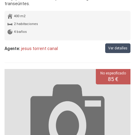
transeúntes.
400 m2
2 habitaciones
4 baños
Agente:
jesus torrent canal
Ver detalles
No especificado
85 €