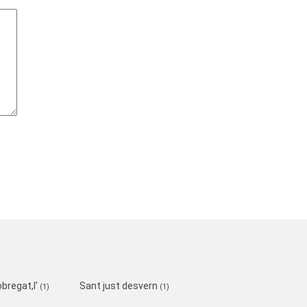
obregat,l'
Sant just desvern
(1)
(1)