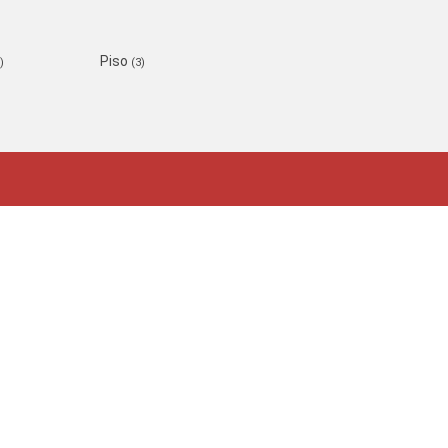
Piso
)
(3)