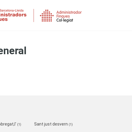
eneral
obregat,l'
Sant just desvern
(1)
(1)