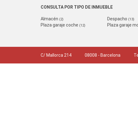
CONSULTA POR TIPO DE INMUEBLE
Almacén
Despacho
(2)
(13)
Plaza garaje coche
Plaza garaje m
(12)
C/ Mallorca 214
08008 - Barcelona
Te