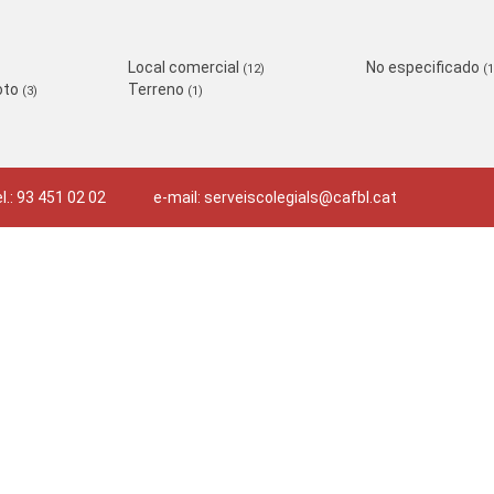
Local comercial
No especificado
(12)
(1
oto
Terreno
(3)
(1)
l.: 93 451 02 02
e-mail:
serveiscolegials@cafbl.cat