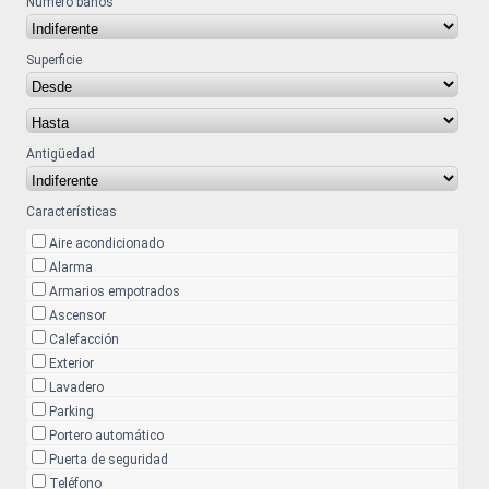
Número baños
Superficie
Antigüedad
Características
Aire acondicionado
Alarma
Armarios empotrados
Ascensor
Calefacción
Exterior
Lavadero
Parking
Portero automático
Puerta de seguridad
Teléfono