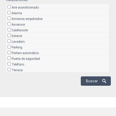
Características
Aire acondicionado
Alarma
Armarios empotrados
Ascensor
Calefacción
Exterior
Lavadero
Parking
Portero automático
Puerta de seguridad
Teléfono
Terraza